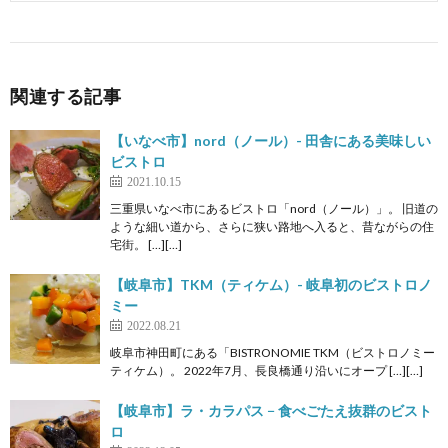
関連する記事
【いなべ市】nord（ノール）- 田舎にある美味しい
ビストロ
2021.10.15
三重県いなべ市にあるビストロ「nord（ノール）」。 旧道の
ような細い道から、さらに狭い路地へ入ると、昔ながらの住
宅街。 […][…]
【岐阜市】TKM（ティケム）- 岐阜初のビストロノ
ミー
2022.08.21
岐阜市神田町にある「BISTRONOMIE TKM（ビストロノミー
ティケム）。 2022年7月、長良橋通り沿いにオープ […][…]
【岐阜市】ラ・カラパス − 食べごたえ抜群のビスト
ロ