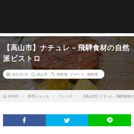
【高山市】ナチュレ – 飛騨食材の自然
派ビストロ
2024.05.18
高山市
魚料理
,
デザート
,
肉料理
料理ジャンル
フレンチ
【高山市】ナチュレ - 飛騨食材
HOME