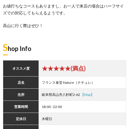
お値打ちなコースもありますし、お一人で来店の場合はハーフサイ
ズでの対応してもらえるようです。
高山に行く際はぜひ！
S
hop Info
★★★★★(満点)
オススメ度
店名
フランス食堂 Nature（ナチュレ）
住所
岐阜県高山市八軒町2-62
【Map】
営業時間
18:00 - 22:00
定休日
木曜日