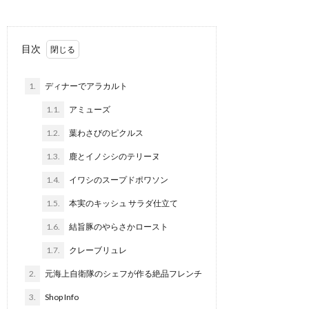
目次
1.
ディナーでアラカルト
1.1.
アミューズ
1.2.
葉わさびのピクルス
1.3.
鹿とイノシシのテリーヌ
1.4.
イワシのスープドポワソン
1.5.
本実のキッシュ サラダ仕立て
1.6.
結旨豚のやらさかロースト
1.7.
クレーブリュレ
2.
元海上自衛隊のシェフが作る絶品フレンチ
3.
Shop Info