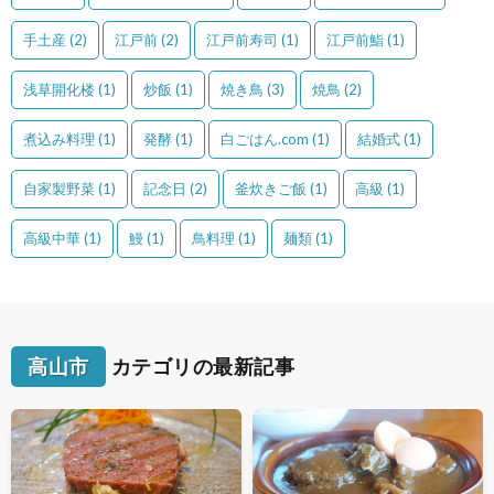
手土産
(2)
江戸前
(2)
江戸前寿司
(1)
江戸前鮨
(1)
浅草開化楼
(1)
炒飯
(1)
焼き鳥
(3)
焼鳥
(2)
煮込み料理
(1)
発酵
(1)
白ごはん.com
(1)
結婚式
(1)
自家製野菜
(1)
記念日
(2)
釜炊きご飯
(1)
高級
(1)
高級中華
(1)
鰻
(1)
鳥料理
(1)
麺類
(1)
高山市
カテゴリの最新記事