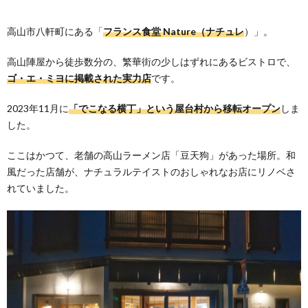
高山市八軒町にある「
フランス食堂 Nature（ナチュレ
）」。
高山陣屋から徒歩数分の、繁華街の少しはずれにあるビストロで、
ゴ・エ・ミヨに掲載された実力店
です。
2023年11月に
「でこなる横丁」という屋台村から移転オープン
しま
した。
ここはかつて、老舗の高山ラーメン店「豆天狗」があった場所。和
風だった店舗が、ナチュラルテイストのおしゃれなお店にリノベさ
れていました。