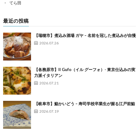
てら田
最近の投稿
【瑞穂市】煮込み酒場 ガヤ – 名前を冠した煮込みが自慢
2026.07.26
【各務原市】Il Gufo（イル グーフォ）- 東京仕込みの実
力派イタリアン
2026.07.21
【岐阜市】鮨かいどう – 寿司学校卒業生が握る江戸前鮨
2026.07.19