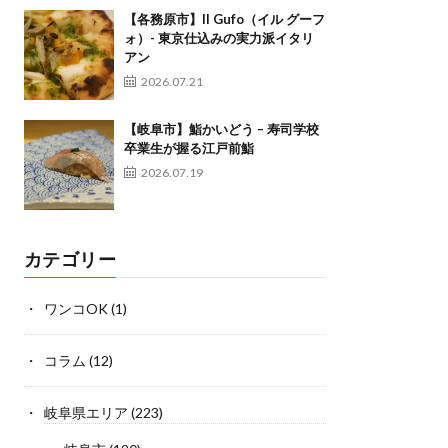
【各務原市】Il Gufo（イル グーフ
ォ）- 東京仕込みの実力派イタリ
アン
2026.07.21
【岐阜市】鮨かいどう – 寿司学校
卒業生が握る江戸前鮨
2026.07.19
カテゴリー
ワンコOK
(1)
コラム
(12)
岐阜県エリア
(223)