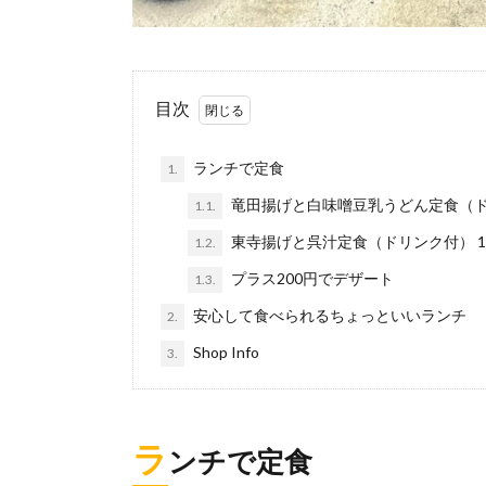
目次
ランチで定食
1.
竜田揚げと白味噌豆乳うどん定食（ドリン
1.1.
東寺揚げと呉汁定食（ドリンク付） 1,
1.2.
プラス200円でデザート
1.3.
安心して食べられるちょっといいランチ
2.
Shop Info
3.
ラ
ンチで定食