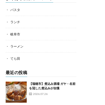
パスタ
ランチ
岐阜市
ラーメン
てら田
最近の投稿
【瑞穂市】煮込み酒場 ガヤ – 名前
を冠した煮込みが自慢
2026.07.26