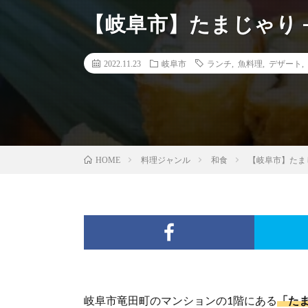
【岐阜市】たまじゃり 
2022.11.23
岐阜市
ランチ
,
魚料理
,
デザート
,
料理ジャンル
和食
【岐阜市】たま
HOME
岐阜市竜田町のマンションの1階にある
「た