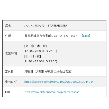
店名
バル・バロッサ（BAR-BAROSSA）
住所
岐阜県岐阜市金宝町1-12 PORT-A‎ B１F
【Map】
[火・水・木・金]
17:00～23:00(L.O.22:30)
営業時間
[土・日・祝]
11:30〜23:00(L.O.22:30)
定休日
月曜日（月曜日が祝日の場合は営業）
食べログ
https://tabelog.com/gifu/A2101/A210101/21004401/
URL
http://www.bistronomie.co.jp/barbarossa/