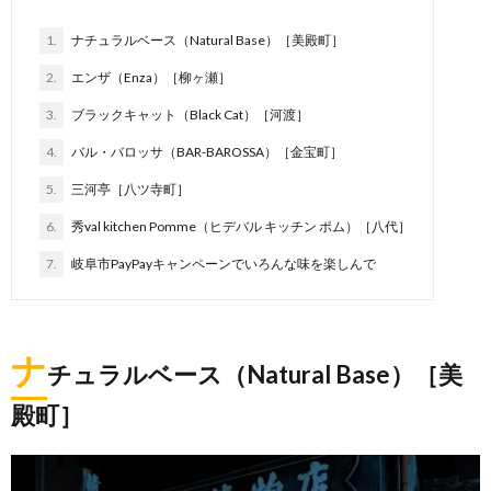
1.
ナチュラルベース（Natural Base）［美殿町］
2.
エンザ（Enza）［柳ヶ瀬］
3.
ブラックキャット（Black Cat）［河渡］
4.
バル・バロッサ（BAR-BAROSSA）［金宝町］
5.
三河亭［八ツ寺町］
6.
秀val kitchen Pomme（ヒデバル キッチン ポム）［八代］
7.
岐阜市PayPayキャンペーンでいろんな味を楽しんで
ナ
チュラルベース（Natural Base）［美
殿町］