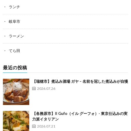
ランチ
岐阜市
ラーメン
てら田
最近の投稿
【瑞穂市】煮込み酒場 ガヤ – 名前を冠した煮込みが自慢
2026.07.26
【各務原市】Il Gufo（イル グーフォ）- 東京仕込みの実
力派イタリアン
2026.07.21