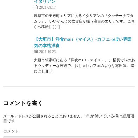
イタリアン
2021.09.17
岐阜市の美殿町エリアにあるイタリアンの「クッチーナフタ
ムラ」。 いいかんじの飲食店が揃う注目のエリアです。 こち
らへ移転 […][…]
【大垣市】洋食mais（マイス）-カフェっぽい雰囲
気の本格洋食
2021.10.23
大垣市領家町にある「洋食mais（マイス）」。 横長で味のあ
るウッディーな外観で、おしゃれカフェのような雰囲気。 隣
には […][…]
コメントを書く
※
が付いている欄は必須項
メールアドレスが公開されることはありません。
目です
コメント