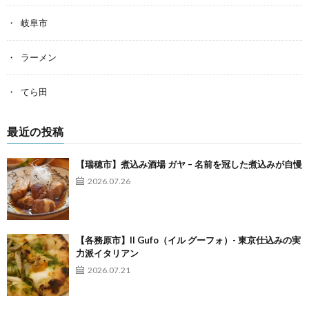
岐阜市
ラーメン
てら田
最近の投稿
【瑞穂市】煮込み酒場 ガヤ – 名前を冠した煮込みが自慢
2026.07.26
【各務原市】Il Gufo（イル グーフォ）- 東京仕込みの実
力派イタリアン
2026.07.21