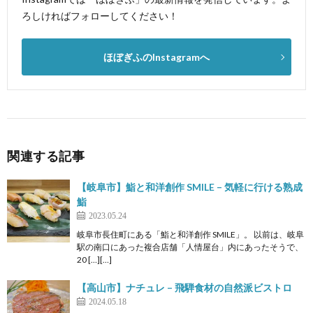
ろしければフォローしてください！
ほぼぎふのInstagramへ
関連する記事
【岐阜市】鮨と和洋創作 SMILE – 気軽に行ける熟成
鮨
2023.05.24
岐阜市長住町にある「鮨と和洋創作 SMILE」。 以前は、岐阜
駅の南口にあった複合店舗「人情屋台」内にあったそうで、
20 […][…]
【高山市】ナチュレ – 飛騨食材の自然派ビストロ
2024.05.18