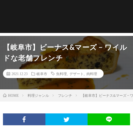
【岐阜市】ビーナス&マーズ − ワイル
ドな老舗フレンチ
2021.12.23
岐阜市
魚料理
,
デザート
,
肉料理
料理ジャンル
フレンチ
【岐阜市】ビーナス&マーズ −
HOME