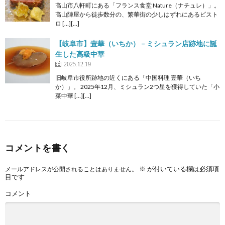
高山市八軒町にある「フランス食堂 Nature（ナチュレ）」。
高山陣屋から徒歩数分の、繁華街の少しはずれにあるビスト
ロ […][…]
【岐阜市】壹華（いちか） – ミシュラン店跡地に誕
生した高級中華
2025.12.19
旧岐阜市役所跡地の近くにある「中国料理 壹華（いち
か）」。 2025年12月、ミシュラン2つ星を獲得していた「小
菜中華 […][…]
コメントを書く
※
が付いている欄は必須項
メールアドレスが公開されることはありません。
目です
コメント