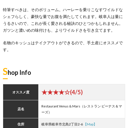
特筆すべきは、そのボリューム。ハーレーを乗りこなすワイルドな
シェフらしく、豪快な量でお腹を満たしてくれます。岐阜人は量に
うるさいので、これが長く愛される秘訣のひとつかもしれません。
ガツンと濃いめの味付けも、よりワイルドさを引き立てます。
名物のキッシュはテイクアウトができるので、手土産にオススメで
す。
S
hop Info
★★★★☆(4/5)
オススメ度
Restaurant Venus & Mars（レストラン ビーナス＆マ
店名
ーズ）
住所
岐阜県岐阜市北島2丁目2-6
【Map】