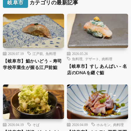
岐阜市
カテゴリの最新記事
2026.07.19
江戸前
,
魚料理
2026.05.26
魚料理
,
デザート
,
肉料理
【岐阜市】鮨かいどう – 寿司
【岐阜市】すし あんばい – 名
学校卒業生が握る江戸前鮨
店のDNAを継ぐ鮨
2026.04.19
そば
2026.04.09
ホルモン
,
肉料理