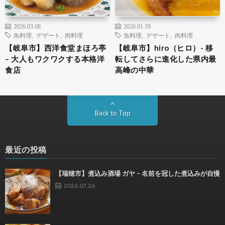
2026.03.08
2026.01.19
魚料理
,
デザート
,
肉料理
魚料理
,
デザート
,
肉料理
【岐阜市】西洋食堂まほろ亭
【岐阜市】hiro（ヒロ）- 移
– 大人もワクワクする本格洋
転してさらに進化した県内最
食店
高峰の中華
Back to Top
最近の投稿
【瑞穂市】煮込み酒場 ガヤ – 名前を冠した煮込みが自慢
2026.07.26