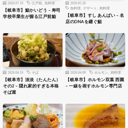
2026.07.19
江戸前
,
魚料理
2026.05.26
魚料理
,
デザート
,
肉料理
【岐阜市】鮨かいどう – 寿司
【岐阜市】すし あんばい – 名
学校卒業生が握る江戸前鮨
店のDNAを継ぐ鮨
2026.04.19
そば
2026.04.09
ホルモン
,
肉料理
【岐阜市】淡淡（たんたん）
【岐阜市】ホルモン双葉 西園
その2 – 隠れ家的すぎる本格
– 一線を画すホルモン専門店
そば屋