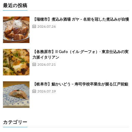
最近の投稿
【瑞穂市】煮込み酒場 ガヤ – 名前を冠した煮込みが自慢
2026.07.26
【各務原市】Il Gufo（イル グーフォ）- 東京仕込みの実
力派イタリアン
2026.07.21
【岐阜市】鮨かいどう – 寿司学校卒業生が握る江戸前鮨
2026.07.19
カテゴリー