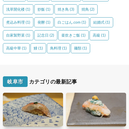
浅草開化楼
(1)
炒飯
(1)
焼き鳥
(3)
焼鳥
(2)
煮込み料理
(1)
発酵
(1)
白ごはん.com
(1)
結婚式
(1)
自家製野菜
(1)
記念日
(2)
釜炊きご飯
(1)
高級
(1)
高級中華
(1)
鰻
(1)
鳥料理
(1)
麺類
(1)
岐阜市
カテゴリの最新記事