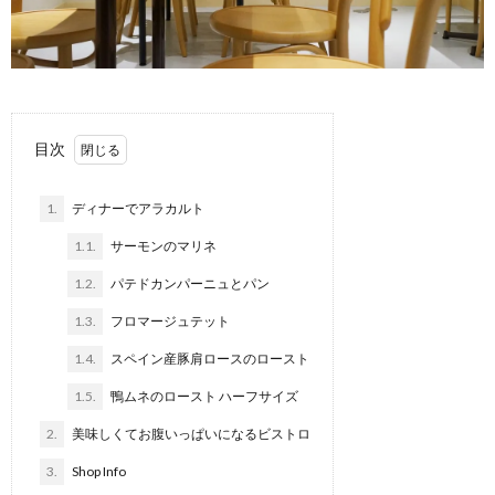
目次
1.
ディナーでアラカルト
1.1.
サーモンのマリネ
1.2.
パテドカンパーニュとパン
1.3.
フロマージュテット
1.4.
スペイン産豚肩ロースのロースト
1.5.
鴨ムネのロースト ハーフサイズ
2.
美味しくてお腹いっぱいになるビストロ
3.
Shop Info