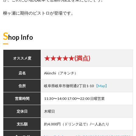
柳ヶ瀬に期待のビストロが登場です。
S
hop Info
★★★★★(満点)
オススメ度
店名
Akinchi（アキンチ）
住所
岐阜県岐阜市徹明通2丁目1-10
【Map】
営業時間
11:30〜14:00 17:00〜22:00 日曜営業
定休日
木曜日
支払額
約4,000円（ドリンク込で）/一人あたり