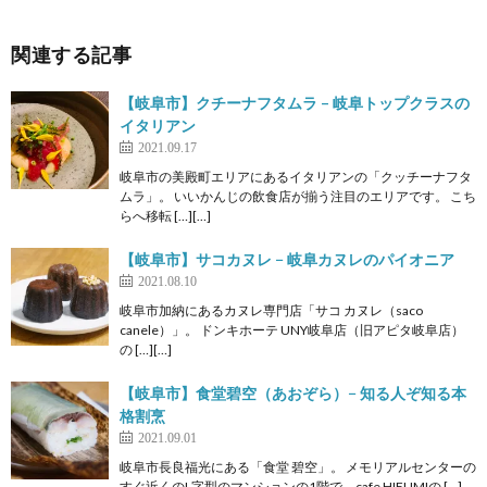
関連する記事
【岐阜市】クチーナフタムラ – 岐阜トップクラスの
イタリアン
2021.09.17
岐阜市の美殿町エリアにあるイタリアンの「クッチーナフタ
ムラ」。 いいかんじの飲食店が揃う注目のエリアです。 こち
らへ移転 […][…]
【岐阜市】サコカヌレ − 岐阜カヌレのパイオニア
2021.08.10
岐阜市加納にあるカヌレ専門店「サコ カヌレ（saco
canele）」。 ドンキホーテ UNY岐阜店（旧アピタ岐阜店）
の […][…]
【岐阜市】食堂碧空（あおぞら）− 知る人ぞ知る本
格割烹
2021.09.01
岐阜市長良福光にある「食堂 碧空」。 メモリアルセンターの
すぐ近くのL字型のマンションの1階で、cafe HIFUMIの […]