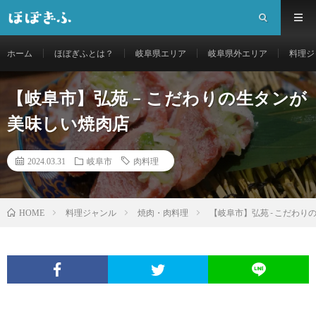
ホーム
ほぼぎふとは？
岐阜県エリア
岐阜県外エリア
料理ジ
【岐阜市】弘苑 – こだわりの生タンが
美味しい焼肉店
2024.03.31
岐阜市
肉料理
料理ジャンル
焼肉・肉料理
【岐阜市】弘苑 - こだわ
HOME