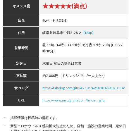
★★★★★(満点)
オススメ度
店名
弘苑（HIROEN）
住所
岐阜県岐阜市中鶉5-28-2
【Map】
昼 11時~14時 (L.O.13時30分) 夜 17時~23時 (L.O.22
営業時間
時30分)
定休日
木曜日 祝日の場合は営業
支払額
約7,000円（ドリンク込で）/一人あたり
食べログ
https://tabelog.com/gifu/A2101/A210101/21020334/
URL
https://www.instagram.com/hiroen_gifu
掲載情報は投稿時の情報です。
新型コロナウイルス感染拡大防止のため、店舗・施設の営業時間、定休日