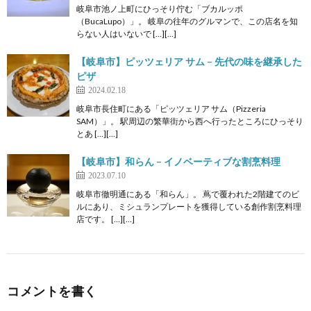
岐阜市池ノ上町にひっそり佇む「ブカルッポ
（BucaLupo）」。 岐阜の往年のグルマンで、この店名を知
らない人はいないで […][…]
【岐阜市】ピッツェリア サム – 先代の味を継承した
ピザ
2024.02.18
岐阜市長住町にある「ピッツェリア サム（Pizzeria
SAM）」。 駅周辺の繁華街から西へ行ったところにひっそり
とあ […][…]
【岐阜市】和らん – イノベーティブな割烹料理
2023.07.10
岐阜市徹明通にある「和らん」。 蔦で覆われた2階建てのビ
ルにあり、ミシュランプレートを獲得している創作割烹料理
店です。 […][…]
コメントを書く