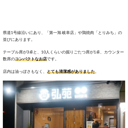
県道1号線沿いにあり、「第一旭 岐阜店」や鶏焼肉「とりみち」の
並びにあります。
テーブル席が3卓と、10人くらいの掘りごたつ席が1卓、カウンター
数席の
コンパクトなお店
です。
店内は油っぽさもなく、
とても清潔感がありました
。