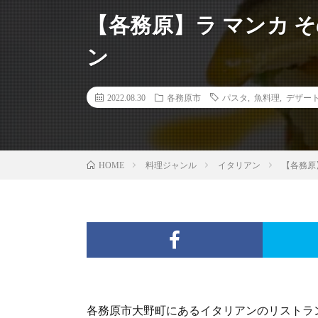
【各務原】ラ マンカ そ
ン
2022.08.30
各務原市
パスタ
,
魚料理
,
デザー
料理ジャンル
イタリアン
【各務原】
HOME
各務原市大野町にあるイタリアンのリストラ