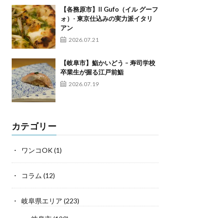
【各務原市】Il Gufo（イル グーフ
ォ）- 東京仕込みの実力派イタリ
アン
2026.07.21
【岐阜市】鮨かいどう – 寿司学校
卒業生が握る江戸前鮨
2026.07.19
カテゴリー
ワンコOK
(1)
コラム
(12)
岐阜県エリア
(223)