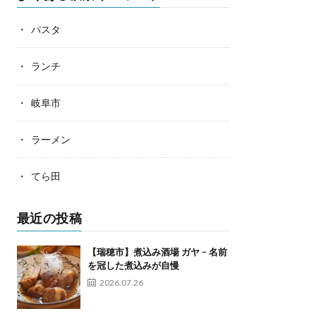
パスタ
ランチ
岐阜市
ラーメン
てら田
最近の投稿
【瑞穂市】煮込み酒場 ガヤ – 名前
を冠した煮込みが自慢
2026.07.26