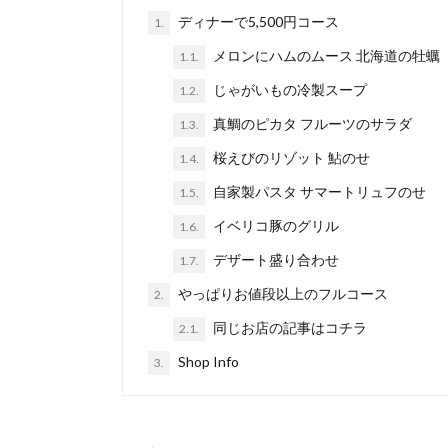
ディナーで5,500円コース
1.
メロンにハムのムース 北海道の牡蠣
1.1.
じゃがいもの冷製スープ
1.2.
真鯛のピカタ フルーツのサラダ
1.3.
桜えびのリゾット 鮎のせ
1.4.
自家製パスタ サマートリュフのせ
1.5.
イベリコ豚のグリル
1.6.
デザート盛り合わせ
1.7.
やっぱりお値段以上のフルコース
2.
同じお店の記事はコチラ
2.1.
Shop Info
3.