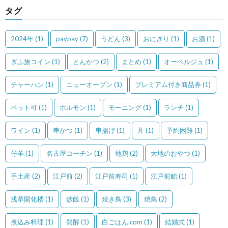
タグ
2024年
(1)
paypay
(7)
うどん
(3)
おにぎり
(1)
お酒
(1)
ぎふ旅コイン
(1)
とんかつ
(2)
まとめ
(1)
オーベルジュ
(1)
チャーハン
(1)
ニューオープン
(1)
プレミアム付き商品券
(1)
ペット可
(1)
ホルモン
(1)
モーニング
(1)
ランチ
(1)
ワイン
(1)
串かつ
(1)
串揚げ
(1)
丼
(1)
予約困難
(1)
仔羊
(1)
名古屋コーチン
(1)
地鶏
(2)
大地のおやつ
(1)
手土産
(2)
江戸前
(2)
江戸前寿司
(1)
江戸前鮨
(1)
浅草開化楼
(1)
炒飯
(1)
焼き鳥
(3)
焼鳥
(2)
煮込み料理
(1)
発酵
(1)
白ごはん.com
(1)
結婚式
(1)