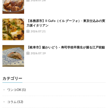
2026.07.26
【各務原市】Il Gufo（イル グーフォ）- 東京仕込みの実
力派イタリアン
2026.07.21
【岐阜市】鮨かいどう – 寿司学校卒業生が握る江戸前鮨
2026.07.19
カテゴリー
ワンコOK
(1)
コラム
(12)