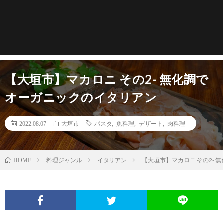
【大垣市】マカロニ その2- 無化調で
オーガニックのイタリアン
2022.08.07
大垣市
パスタ
,
魚料理
,
デザート
,
肉料理
料理ジャンル
イタリアン
【大垣市】マカロニ その2-
HOME