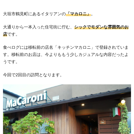
大垣市鶴見町にあるイタリアンの
「マカロニ」
。
大通りから一本入った住宅街に佇む、
シックでモダンな雰囲気のお
店
です。
食べログには移転前の店名「キッチンマカロニ」で登録されていま
す。移転前のお店は、今よりももう少しカジュアルな内容だったよ
うです。
今回で2回目の訪問となります。