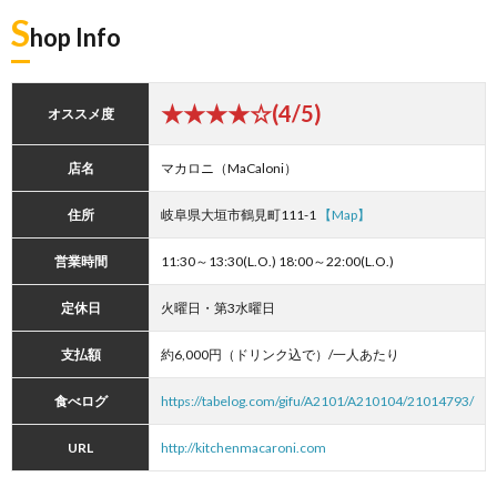
S
hop Info
★★★★☆(4/5)
オススメ度
店名
マカロニ（MaCaloni）
住所
岐阜県大垣市鶴見町111-1
【Map】
営業時間
11:30～13:30(L.O.) 18:00～22:00(L.O.)
定休日
火曜日・第3水曜日
支払額
約6,000円（ドリンク込で）/一人あたり
食べログ
https://tabelog.com/gifu/A2101/A210104/21014793/
URL
http://kitchenmacaroni.com