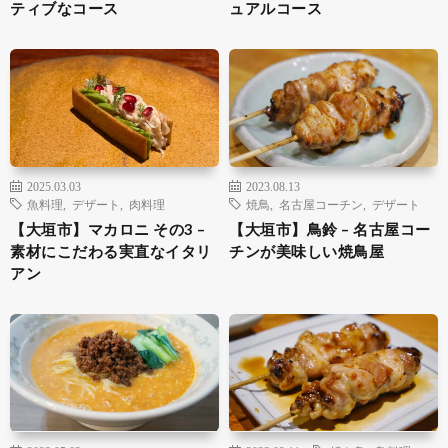
ティブなコース
ュアルコース
2025.03.03
2023.08.13
魚料理
,
デザート
,
肉料理
焼鳥
,
名古屋コーチン
,
デザート
【大垣市】マカロニ その3 –
【大垣市】鳥鈴 – 名古屋コー
素材にこだわる実直なイタリ
チンが美味しい焼鳥屋
アン