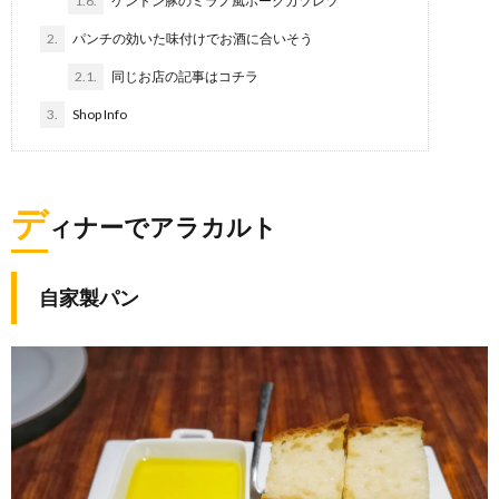
1.6.
ケントン豚のミラノ風ポークカツレツ
2.
パンチの効いた味付けでお酒に合いそう
2.1.
同じお店の記事はコチラ
3.
Shop Info
デ
ィナーでアラカルト
自家製パン