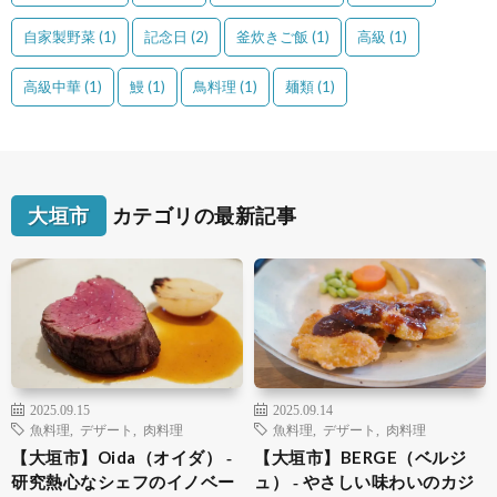
自家製野菜
(1)
記念日
(2)
釜炊きご飯
(1)
高級
(1)
高級中華
(1)
鰻
(1)
鳥料理
(1)
麺類
(1)
大垣市
カテゴリの最新記事
2025.09.15
2025.09.14
魚料理
,
デザート
,
肉料理
魚料理
,
デザート
,
肉料理
【大垣市】Oida（オイダ） ‐
【大垣市】BERGE（ベルジ
研究熱心なシェフのイノベー
ュ） ‐ やさしい味わいのカジ