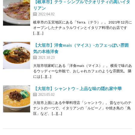
【岐阜市】テラ − シンプルでクオリティの高いイタ
リアン
2022.04.02
岐阜市の玉宮地区にある「Terra.（テラ）」。 2021年12月に
オープンしたナチュラルワインとイタリア料理のお店です
[…][…]
【大垣市】洋食mais（マイス）-カフェっぽい雰囲
気の本格洋食
2021.10.23
大垣市領家町にある「洋食mais（マイス）」。 横長で味のあ
るウッディーな外観で、おしゃれカフェのような雰囲気。 隣
には […][…]
【大垣市】シャントウ − 上品な味の隠れ家中華
2023.05.02
大垣市上面にある中華料理店「シャントウ」。 昔ながらのテ
ナントの一つで、イタリアンの「ルビーノ」や焼き鳥の「鳥
匡」など、 […][…]