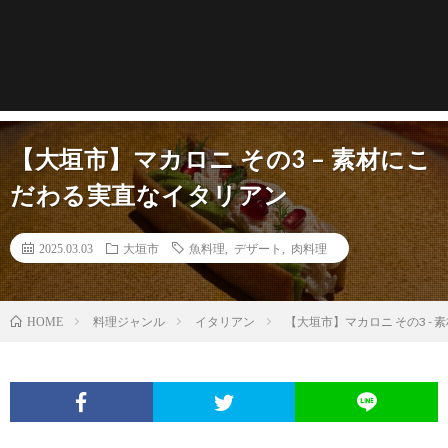
【大垣市】マカロニ その3 – 素材にこ
だわる実直なイタリアン
2025.03.03
大垣市
魚料理
,
デザート
,
肉料理
料理ジャンル
イタリアン
【大垣市】マカロニ その3 -
HOME