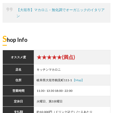
【大垣市】マカロニ – 無化調でオーガニックのイタリア
ン
S
hop Info
★★★★★(満点)
オススメ度
店名
キッチンマカロニ
住所
岐阜県大垣市鶴見町111-1
【Map】
営業時間
11:30 - 13:30 18:00 - 22:00
定休日
火曜日、第3水曜日
支払額
約10,000円（ドリンク込で）/一人あたり