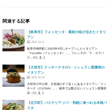
関連する記事
【岐阜市】フォッセッタ – 素材の味が活きたイタリ
アン
2023.10.11
岐阜市神田町に2023年9月にオープンしたイタリアン
「Fossetta（フォッセッタ）」。 フレンチの「ラ・カラパ
ス」が […][…]
【大垣市】クッチーナその2 – ミシュラン星獲得の
イタリアン
2022.10.19
大垣市の中心部、大垣城のすぐ近くにあるイタリアン「クッ
チーナ（CUCINA）」。 岐阜では数少ないミシュラン星獲得
店（1 […][…]
【北方町】パステリア ジジ − 気軽に食べれる本格パ
スタ