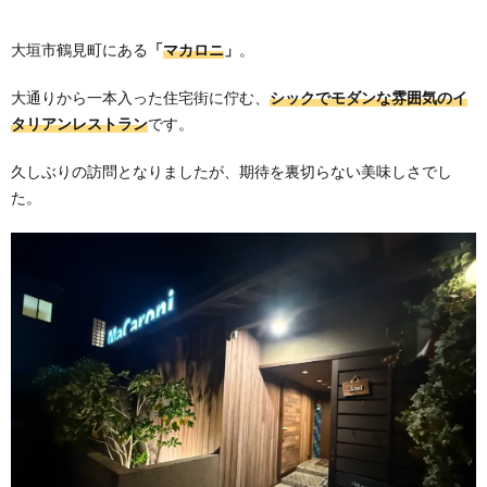
大垣市鶴見町にある
「
マカロニ
」
。
大通りから一本入った住宅街に佇む、
シックでモダンな雰囲気のイ
タリアンレストラン
です。
久しぶりの訪問となりましたが、期待を裏切らない美味しさでし
た。