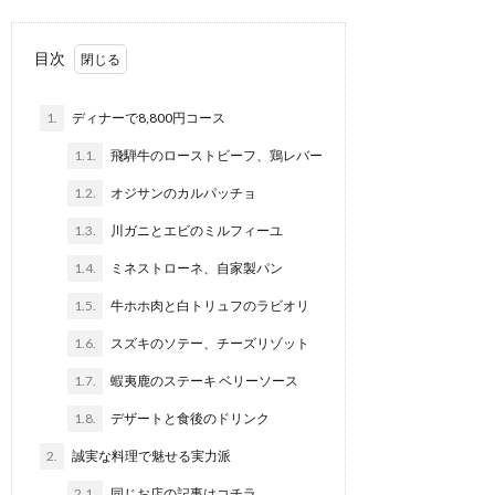
目次
1.
ディナーで8,800円コース
1.1.
飛騨牛のローストビーフ、鶏レバー
1.2.
オジサンのカルパッチョ
1.3.
川ガニとエビのミルフィーユ
1.4.
ミネストローネ、自家製パン
1.5.
牛ホホ肉と白トリュフのラビオリ
1.6.
スズキのソテー、チーズリゾット
1.7.
蝦夷鹿のステーキ ベリーソース
1.8.
デザートと食後のドリンク
2.
誠実な料理で魅せる実力派
2.1.
同じお店の記事はコチラ