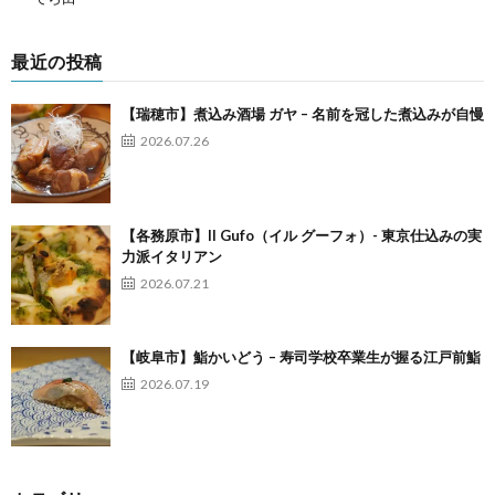
最近の投稿
【瑞穂市】煮込み酒場 ガヤ – 名前を冠した煮込みが自慢
2026.07.26
【各務原市】Il Gufo（イル グーフォ）- 東京仕込みの実
力派イタリアン
2026.07.21
【岐阜市】鮨かいどう – 寿司学校卒業生が握る江戸前鮨
2026.07.19