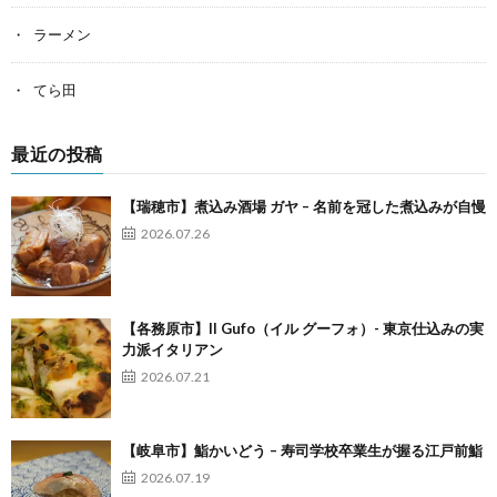
ラーメン
てら田
最近の投稿
【瑞穂市】煮込み酒場 ガヤ – 名前を冠した煮込みが自慢
2026.07.26
【各務原市】Il Gufo（イル グーフォ）- 東京仕込みの実
力派イタリアン
2026.07.21
【岐阜市】鮨かいどう – 寿司学校卒業生が握る江戸前鮨
2026.07.19