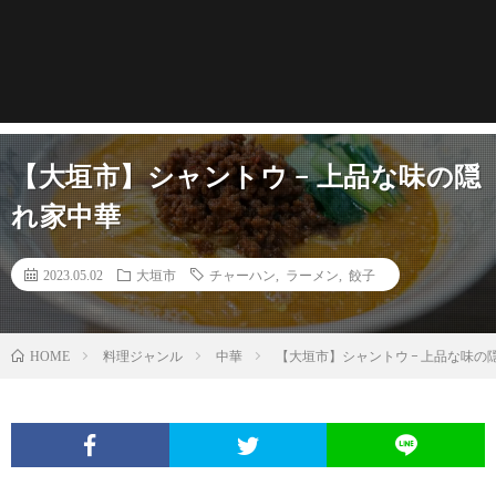
【大垣市】シャントウ − 上品な味の隠
れ家中華
2023.05.02
大垣市
チャーハン
,
ラーメン
,
餃子
料理ジャンル
中華
【大垣市】シャントウ − 上品な味の
HOME