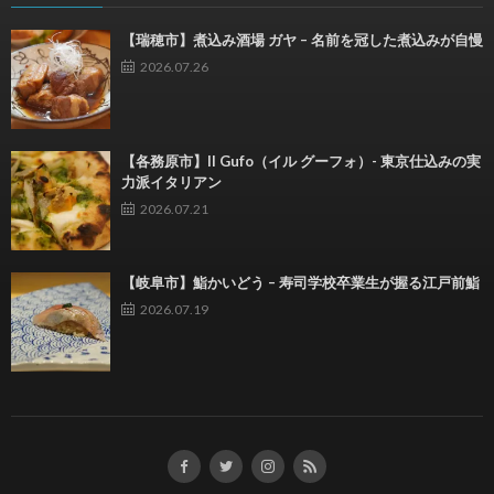
【瑞穂市】煮込み酒場 ガヤ – 名前を冠した煮込みが自慢
2026.07.26
【各務原市】Il Gufo（イル グーフォ）- 東京仕込みの実
力派イタリアン
2026.07.21
【岐阜市】鮨かいどう – 寿司学校卒業生が握る江戸前鮨
2026.07.19