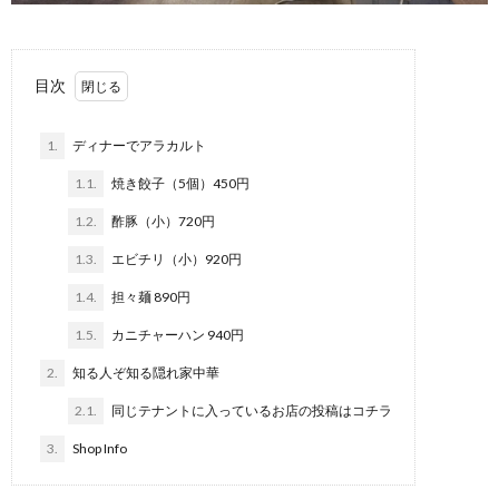
目次
1.
ディナーでアラカルト
1.1.
焼き餃子（5個）450円
1.2.
酢豚（小）720円
1.3.
エビチリ（小）920円
1.4.
担々麺 890円
1.5.
カニチャーハン 940円
2.
知る人ぞ知る隠れ家中華
2.1.
同じテナントに入っているお店の投稿はコチラ
3.
Shop Info