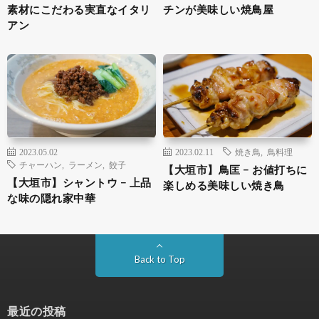
素材にこだわる実直なイタリ
チンが美味しい焼鳥屋
アン
2023.05.02
2023.02.11
焼き鳥
,
鳥料理
チャーハン
,
ラーメン
,
餃子
【大垣市】鳥匡 − お値打ちに
【大垣市】シャントウ − 上品
楽しめる美味しい焼き鳥
な味の隠れ家中華
Back to Top
最近の投稿