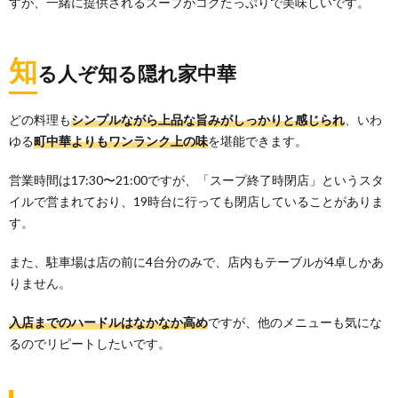
すが、一緒に提供されるスープがコクたっぷりで美味しいです。
知
る人ぞ知る隠れ家中華
どの料理も
シンプルながら上品な旨みがしっかりと感じられ
、いわ
ゆる
町中華よりもワンランク上の味
を堪能できます。
営業時間は17:30〜21:00ですが、「スープ終了時閉店」というスタ
イルで営まれており、19時台に行っても閉店していることがありま
す。
また、駐車場は店の前に4台分のみで、店内もテーブルが4卓しかあ
りません。
入店までのハードルはなかなか高め
ですが、他のメニューも気にな
るのでリピートしたいです。