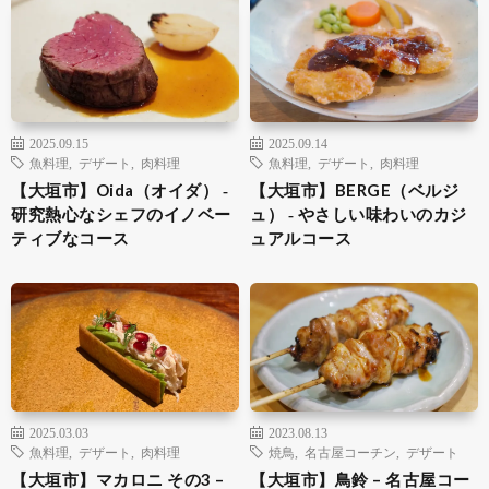
2025.09.15
2025.09.14
魚料理
,
デザート
,
肉料理
魚料理
,
デザート
,
肉料理
【大垣市】Oida（オイダ） ‐
【大垣市】BERGE（ベルジ
研究熱心なシェフのイノベー
ュ） ‐ やさしい味わいのカジ
ティブなコース
ュアルコース
2025.03.03
2023.08.13
魚料理
,
デザート
,
肉料理
焼鳥
,
名古屋コーチン
,
デザート
【大垣市】マカロニ その3 –
【大垣市】鳥鈴 – 名古屋コー