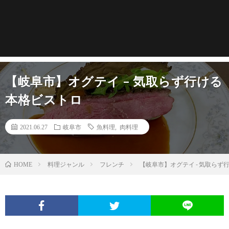
【岐阜市】オグテイ – 気取らず行ける
本格ビストロ
2021.06.27
岐阜市
魚料理
,
肉料理
料理ジャンル
フレンチ
【岐阜市】オグテイ - 気取らず
HOME