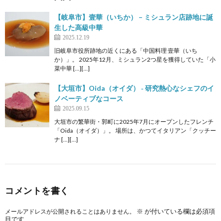
【岐阜市】壹華（いちか） – ミシュラン店跡地に誕
生した高級中華
2025.12.19
旧岐阜市役所跡地の近くにある「中国料理 壹華（いち
か）」。 2025年12月、ミシュラン2つ星を獲得していた「小
菜中華 […][…]
【大垣市】Oida（オイダ） ‐ 研究熱心なシェフのイ
ノベーティブなコース
2025.09.15
大垣市の繁華街・郭町に2025年7月にオープンしたフレンチ
「Oida（オイダ）」。 場所は、かつてイタリアン「クッチー
ナ […][…]
コメントを書く
※
が付いている欄は必須項
メールアドレスが公開されることはありません。
目です