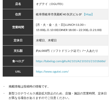
店名
オグテイ（OGUTEI）
住所
岐阜県岐阜市美殿町40 矢沢ビル1F
【Map】
[月・火・金・土・日] LUNCH 11:30～
営業時間
15:00(L.O.13:00) DINER 18:00～22:30(L.O.21:00)
定休日
水曜日、木曜日
支払額
約6,000円（ソフトドリンク込で）/一人あたり
食べログ
https://tabelog.com/gifu/A2101/A210101/21018686/
URL
https://www.ogutei.com/
掲載情報は投稿時の情報です。
新型コロナウイルス感染拡大防止のため、店舗・施設の営業時間、定休日
が異なる場合がありますのでご注意ください。