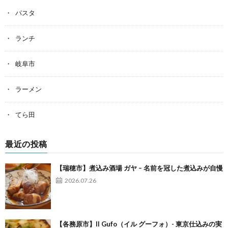
パスタ
ランチ
岐阜市
ラーメン
てら田
最近の投稿
【瑞穂市】煮込み酒場 ガヤ – 名前を冠した煮込みが自慢
2026.07.26
【各務原市】Il Gufo（イル グーフォ）- 東京仕込みの実