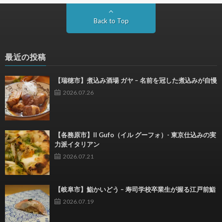
Back to Top
最近の投稿
【瑞穂市】煮込み酒場 ガヤ – 名前を冠した煮込みが自慢
2026.07.26
【各務原市】Il Gufo（イル グーフォ）- 東京仕込みの実
力派イタリアン
2026.07.21
【岐阜市】鮨かいどう – 寿司学校卒業生が握る江戸前鮨
2026.07.19