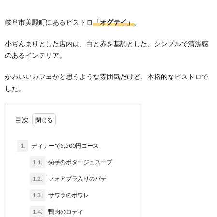
岐阜市美殿町にあるビストロ
「オグテイ」
。
小ぢんまりとした店内は、白と赤を基調とした、シンプルで清潔感
のあるインテリア。
かわいいカフェかと思うような雰囲気だけど、本格的なビストロで
した。
目次
1.
ディナーで5,500円コース
1.1.
菊芋のポタージュスープ
1.2.
フォアブラ入りのパテ
1.3.
サワラのポワレ
1.4.
鴨肉のロティ