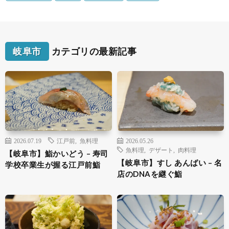
岐阜市
カテゴリの最新記事
2026.07.19
江戸前
,
魚料理
2026.05.26
魚料理
,
デザート
,
肉料理
【岐阜市】鮨かいどう – 寿司
【岐阜市】すし あんばい – 名
学校卒業生が握る江戸前鮨
店のDNAを継ぐ鮨