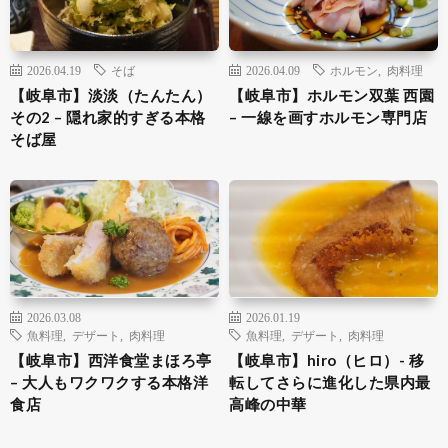
2026.04.19
そば
2026.04.09
ホルモン
,
肉料理
【岐阜市】淡淡（たんたん）
【岐阜市】ホルモン双葉 西園
その2 – 隠れ家的すぎる本格
– 一線を画すホルモン専門店
そば屋
2026.03.08
2026.01.19
魚料理
,
デザート
,
肉料理
魚料理
,
デザート
,
肉料理
【岐阜市】西洋食堂まほろ亭
【岐阜市】hiro（ヒロ）- 移
– 大人もワクワクする本格洋
転してさらに進化した県内最
食店
高峰の中華