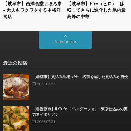
【岐阜市】西洋食堂まほろ亭
【岐阜市】hiro（ヒロ）- 移
– 大人もワクワクする本格洋
転してさらに進化した県内最
食店
高峰の中華
Back to Top
最近の投稿
【瑞穂市】煮込み酒場 ガヤ – 名前を冠した煮込みが自慢
2026.07.26
【各務原市】Il Gufo（イル グーフォ）- 東京仕込みの実
力派イタリアン
2026.07.21