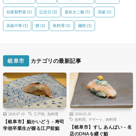
自家製野菜
(1)
記念日
(2)
釜炊きご飯
(1)
高級
(1)
高級中華
(1)
鰻
(1)
鳥料理
(1)
麺類
(1)
岐阜市
カテゴリの最新記事
2026.07.19
江戸前
,
魚料理
2026.05.26
魚料理
,
デザート
,
肉料理
【岐阜市】鮨かいどう – 寿司
【岐阜市】すし あんばい – 名
学校卒業生が握る江戸前鮨
店のDNAを継ぐ鮨