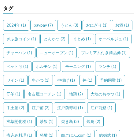
タグ
2024年
(1)
paypay
(7)
うどん
(3)
おにぎり
(1)
お酒
(1)
ぎふ旅コイン
(1)
とんかつ
(2)
まとめ
(1)
オーベルジュ
(1)
チャーハン
(1)
ニューオープン
(1)
プレミアム付き商品券
(1)
ペット可
(1)
ホルモン
(1)
モーニング
(1)
ランチ
(1)
ワイン
(1)
串かつ
(1)
串揚げ
(1)
丼
(1)
予約困難
(1)
仔羊
(1)
名古屋コーチン
(1)
地鶏
(2)
大地のおやつ
(1)
手土産
(2)
江戸前
(2)
江戸前寿司
(1)
江戸前鮨
(1)
浅草開化楼
(1)
炒飯
(1)
焼き鳥
(3)
焼鳥
(2)
煮込み料理
(1)
発酵
(1)
白ごはん.com
(1)
結婚式
(1)