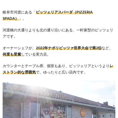
岐阜市河渡にある「
ピッツェリアスパーダ（PIZZERIA
SPADA）
」。
河渡橋の大通りよりも北の通り沿いにある、一軒家型のピッツェリ
アです。
オーナーシェフが、
2022年ナポリピッツァ世界大会で第2位
など、
何度も受賞
している実力店。
カウンターとテーブル席、個室もあり、ピッツェリアというより
レ
ストラン的な雰囲気
で、ゆったりと広い店内です。