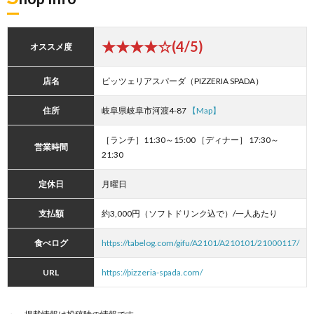
★★★★☆(4/5)
オススメ度
店名
ピッツェリアスパーダ（PIZZERIA SPADA）
住所
岐阜県岐阜市河渡4-87
【Map】
［ランチ］11:30～15:00 ［ディナー］ 17:30～
営業時間
21:30
定休日
月曜日
支払額
約3,000円（ソフトドリンク込で）/一人あたり
食べログ
https://tabelog.com/gifu/A2101/A210101/21000117/
URL
https://pizzeria-spada.com/