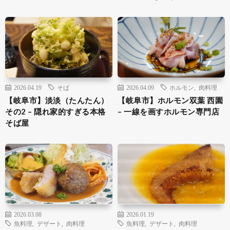
2026.04.19
そば
2026.04.09
ホルモン
,
肉料理
【岐阜市】淡淡（たんたん）
【岐阜市】ホルモン双葉 西園
その2 – 隠れ家的すぎる本格
– 一線を画すホルモン専門店
そば屋
2026.03.08
2026.01.19
魚料理
,
デザート
,
肉料理
魚料理
,
デザート
,
肉料理