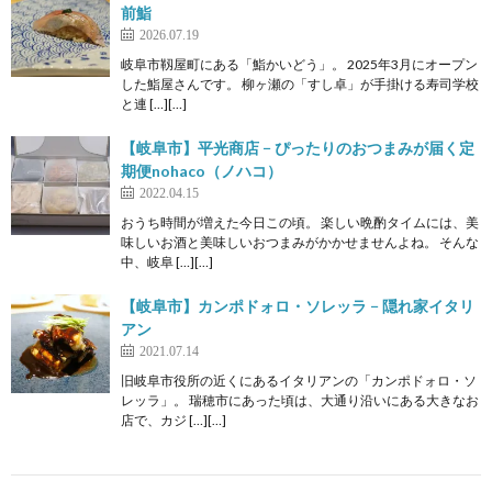
前鮨
2026.07.19
岐阜市靱屋町にある「鮨かいどう」。 2025年3月にオープン
した鮨屋さんです。 柳ヶ瀬の「すし卓」が手掛ける寿司学校
と連 […][…]
【岐阜市】平光商店 − ぴったりのおつまみが届く定
期便nohaco（ノハコ）
2022.04.15
おうち時間が増えた今日この頃。 楽しい晩酌タイムには、美
味しいお酒と美味しいおつまみがかかせませんよね。 そんな
中、岐阜 […][…]
【岐阜市】カンポドォロ・ソレッラ − 隠れ家イタリ
アン
2021.07.14
旧岐阜市役所の近くにあるイタリアンの「カンポドォロ・ソ
レッラ」。 瑞穂市にあった頃は、大通り沿いにある大きなお
店で、カジ […][…]