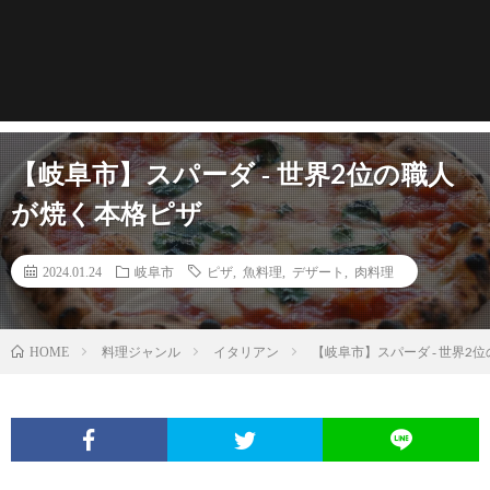
【岐阜市】スパーダ ‐ 世界2位の職人
が焼く本格ピザ
2024.01.24
岐阜市
ピザ
,
魚料理
,
デザート
,
肉料理
料理ジャンル
イタリアン
【岐阜市】スパーダ ‐ 世界2
HOME