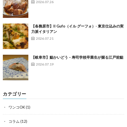
2026.07.26
【各務原市】Il Gufo（イル グーフォ）- 東京仕込みの実
力派イタリアン
2026.07.21
【岐阜市】鮨かいどう – 寿司学校卒業生が握る江戸前鮨
2026.07.19
カテゴリー
ワンコOK
(1)
コラム
(12)