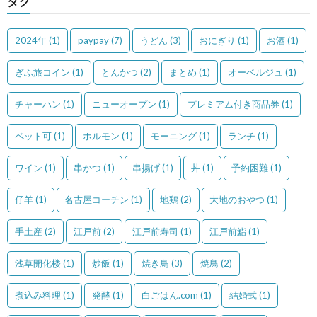
タグ
2024年
(1)
paypay
(7)
うどん
(3)
おにぎり
(1)
お酒
(1)
ぎふ旅コイン
(1)
とんかつ
(2)
まとめ
(1)
オーベルジュ
(1)
チャーハン
(1)
ニューオープン
(1)
プレミアム付き商品券
(1)
ペット可
(1)
ホルモン
(1)
モーニング
(1)
ランチ
(1)
ワイン
(1)
串かつ
(1)
串揚げ
(1)
丼
(1)
予約困難
(1)
仔羊
(1)
名古屋コーチン
(1)
地鶏
(2)
大地のおやつ
(1)
手土産
(2)
江戸前
(2)
江戸前寿司
(1)
江戸前鮨
(1)
浅草開化楼
(1)
炒飯
(1)
焼き鳥
(3)
焼鳥
(2)
煮込み料理
(1)
発酵
(1)
白ごはん.com
(1)
結婚式
(1)