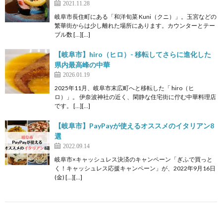
2021.11.28
岐阜市長住町にある「和洋旬菜 Kuni（クニ）」。玉宮などの
繁華街からは少し離れた場所にあります。カウンターとテー
ブル数 […][…]
【岐阜市】hiro（ヒロ）- 移転してさらに進化した
県内最高峰の中華
2026.01.19
2025年11月、岐阜市末広町へと移転した「 hiro（ヒ
ロ）」。 伊奈波神社の近く、閑静な住宅街に佇む中華料理店
です。 […][…]
【岐阜市】PayPayが使えるオススメのイタリアン8
選
2022.09.14
岐阜市×キャッシュレス決済のキャンペーン「ぎふで買っと
く！キャッシュレス応援キャンペーン」が、2022年9月16日
(金) […][…]