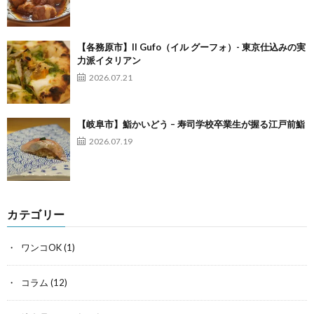
【各務原市】Il Gufo（イル グーフォ）- 東京仕込みの実
力派イタリアン
2026.07.21
【岐阜市】鮨かいどう – 寿司学校卒業生が握る江戸前鮨
2026.07.19
カテゴリー
ワンコOK
(1)
コラム
(12)