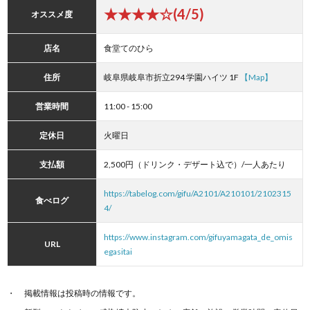
★★★★☆(4/5)
オススメ度
店名
食堂てのひら
住所
岐阜県岐阜市折立294 学園ハイツ 1F
【Map】
営業時間
11:00 - 15:00
定休日
火曜日
支払額
2,500円（ドリンク・デザート込で）/一人あたり
https://tabelog.com/gifu/A2101/A210101/2102315
食べログ
4/
https://www.instagram.com/gifuyamagata_de_omis
URL
egasitai
掲載情報は投稿時の情報です。