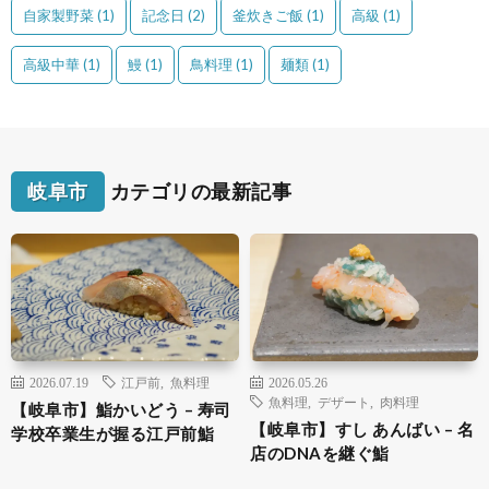
自家製野菜
(1)
記念日
(2)
釜炊きご飯
(1)
高級
(1)
高級中華
(1)
鰻
(1)
鳥料理
(1)
麺類
(1)
岐阜市
カテゴリの最新記事
2026.07.19
江戸前
,
魚料理
2026.05.26
魚料理
,
デザート
,
肉料理
【岐阜市】鮨かいどう – 寿司
【岐阜市】すし あんばい – 名
学校卒業生が握る江戸前鮨
店のDNAを継ぐ鮨