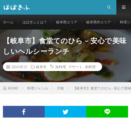
ホーム
ほぼぎふとは？
岐阜県エリア
岐阜県外エリア
料理ジ
【岐阜市】食堂てのひら – 安心で美味
しいヘルシーランチ
2024.09.22
岐阜市
魚料理
,
デザート
,
肉料理
料理ジャンル
洋食
【岐阜市】食堂てのひら - 安心で美
HOME