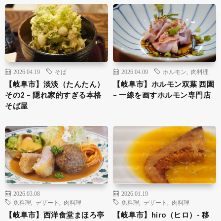
2026.04.19
そば
2026.04.09
ホルモン
,
肉料理
【岐阜市】淡淡（たんたん）
【岐阜市】ホルモン双葉 西園
その2 – 隠れ家的すぎる本格
– 一線を画すホルモン専門店
そば屋
2026.03.08
2026.01.19
魚料理
,
デザート
,
肉料理
魚料理
,
デザート
,
肉料理
【岐阜市】西洋食堂まほろ亭
【岐阜市】hiro（ヒロ）- 移