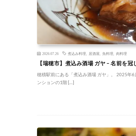
2026.07.26
煮込み料理
,
居酒屋
,
魚料理
,
肉料理
【瑞穂市】煮込み酒場 ガヤ – 名前を
穂積駅前にある「煮込み酒場 ガヤ」。 2025
ンションの1階 […]