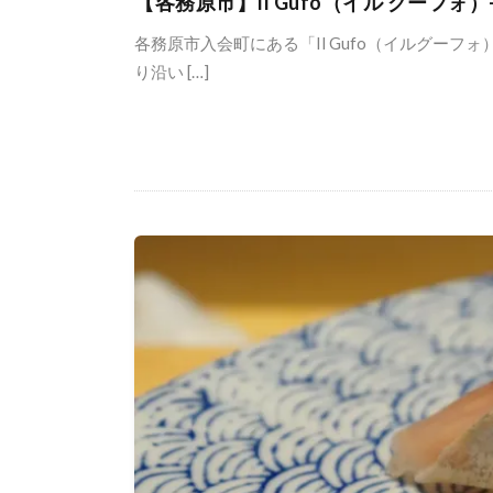
【各務原市】Il Gufo（イル グーフ
各務原市入会町にある「Il Gufo（イルグーフォ
り沿い […]