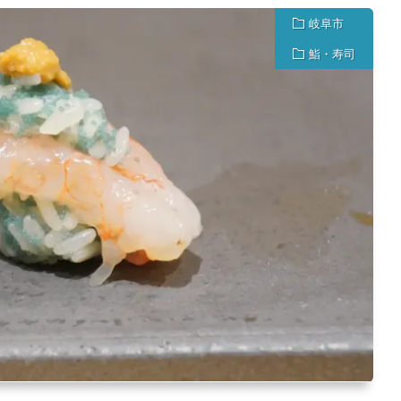
岐阜市
鮨・寿司