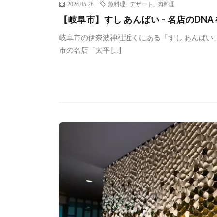
2026.05.26
魚料理
,
デザート
,
肉料理
【岐阜市】すし あんばい – 名店のDN
岐阜市の伊奈波神社近くにある「すし あんばい」
市の名店『太平 […]