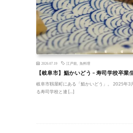
2026.07.19
江戸前
,
魚料理
【岐阜市】鮨かいどう – 寿司学校卒業
岐阜市靱屋町にある「鮨かいどう」。 2025年
る寿司学校と連 […]