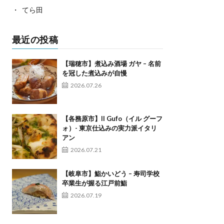
てら田
最近の投稿
【瑞穂市】煮込み酒場 ガヤ – 名前
を冠した煮込みが自慢
2026.07.26
【各務原市】Il Gufo（イル グーフ
ォ）- 東京仕込みの実力派イタリ
アン
2026.07.21
【岐阜市】鮨かいどう – 寿司学校
卒業生が握る江戸前鮨
2026.07.19