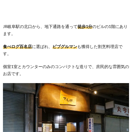
JR岐阜駅の北口から、地下通路を通って
徒歩1分
のビルの1階にあり
ます。
食べログ百名店
に選ばれ、
ビブグルマン
も獲得した割烹料理店で
す。
個室1室とカウンターのみのコンパクトな造りで、庶民的な雰囲気の
お店です。