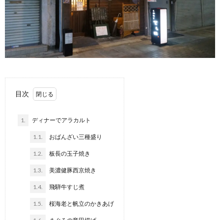
目次
1.
ディナーでアラカルト
1.1.
おばんざい三種盛り
1.2.
板長の玉子焼き
1.3.
美濃健豚西京焼き
1.4.
飛騨牛すじ煮
1.5.
桜海老と帆立のかきあげ