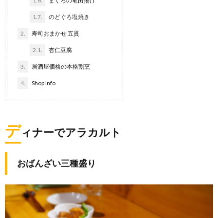
1.6.
まぐろの竜田揚げ
1.7.
のどぐろ塩焼き
2.
寿司おまかせ 五貫
2.1.
杏仁豆腐
3.
居酒屋価格の本格割烹
4.
Shop Info
デ
ィナーでアラカルト
おばんざい三種盛り