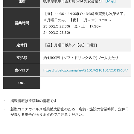
住所
岐阜県岐阜市吉野町5-14 丸安会館 1F
【Map】
【昼】 11:30～14:00(LO.13:30) ※完売し次第終了。
※月曜日のみ。 【夜】 ［月～木］ 17:30～
営業時間
23:00(LO.22:30) ［金・土］ 17:30～
24:00(LO.23:30)
定休日
【昼】月曜日以外／【夜】日曜日
支払額
約4,500円（ソフトドリンク込で）/一人あたり
食べログ
https://tabelog.com/gifu/A2101/A210101/21013604/
URL
掲載情報は投稿時の情報です。
新型コロナウイルス感染拡大防止のため、店舗・施設の営業時間、定休日
が異なる場合がありますのでご注意ください。