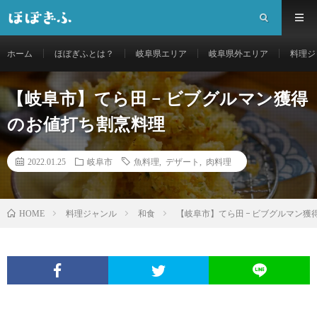
ホーム
ほぼぎふとは？
岐阜県エリア
岐阜県外エリア
料理ジ
【岐阜市】てら田 − ビブグルマン獲得
のお値打ち割烹料理
2022.01.25
岐阜市
魚料理
,
デザート
,
肉料理
料理ジャンル
和食
【岐阜市】てら田 − ビブグルマン
HOME