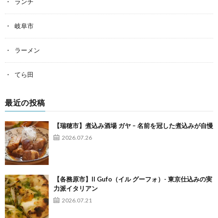
ランチ
岐阜市
ラーメン
てら田
最近の投稿
【瑞穂市】煮込み酒場 ガヤ – 名前を冠した煮込みが自慢
2026.07.26
【各務原市】Il Gufo（イル グーフォ）- 東京仕込みの実
力派イタリアン
2026.07.21