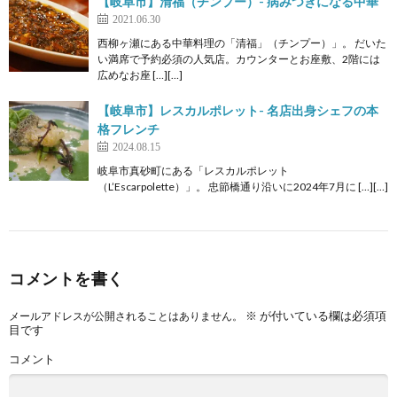
【岐阜市】清福（チンプー）- 病みつきになる中華
2021.06.30
西柳ヶ瀬にある中華料理の「清福」（チンプー）」。 だいた
い満席で予約必須の人気店。カウンターとお座敷、2階には
広めなお座 […][…]
【岐阜市】レスカルポレット- 名店出身シェフの本
格フレンチ
2024.08.15
岐阜市真砂町にある「レスカルポレット
（L’Escarpolette）」。 忠節橋通り沿いに2024年7月に […][…]
コメントを書く
※
が付いている欄は必須項
メールアドレスが公開されることはありません。
目です
コメント