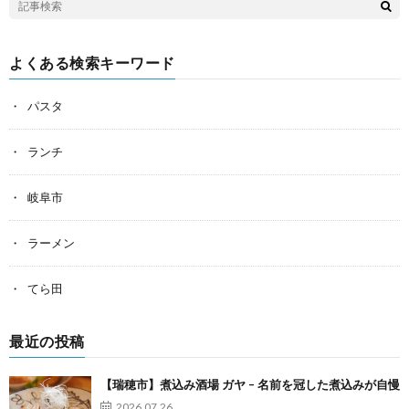
よくある検索キーワード
パスタ
ランチ
岐阜市
ラーメン
てら田
最近の投稿
【瑞穂市】煮込み酒場 ガヤ – 名前を冠した煮込みが自慢
2026.07.26