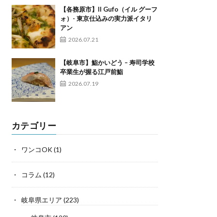
【各務原市】Il Gufo（イル グーフ
ォ）- 東京仕込みの実力派イタリ
アン
2026.07.21
【岐阜市】鮨かいどう – 寿司学校
卒業生が握る江戸前鮨
2026.07.19
カテゴリー
ワンコOK
(1)
コラム
(12)
岐阜県エリア
(223)