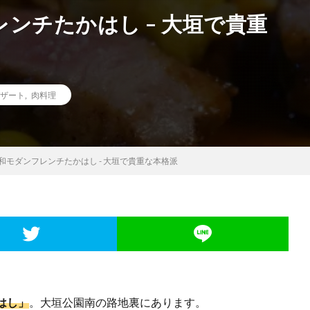
ンチたかはし – 大垣で貴重
ザート
,
肉料理
和モダンフレンチたかはし - 大垣で貴重な本格派
はし」
。大垣公園南の路地裏にあります。