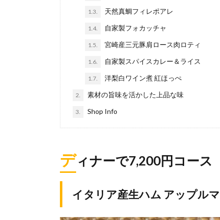
天然真鯛フィレポアレ
1.3.
自家製フォカッチャ
1.4.
宮崎産三元豚肩ロース肉ロティ
1.5.
自家製スパイスカレー＆ライス
1.6.
洋梨白ワイン煮 紅ほっぺ
1.7.
素材の旨味を活かした上品な味
2.
Shop Info
3.
デ
ィナーで7,200円コース
イタリア産生ハム アップル