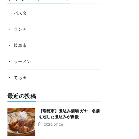
パスタ
ランチ
岐阜市
ラーメン
てら田
最近の投稿
【瑞穂市】煮込み酒場 ガヤ – 名前
を冠した煮込みが自慢
2026.07.26