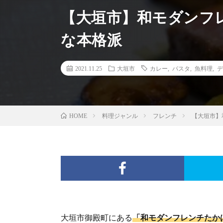
【大垣市】和モダンフレ
な本格派
2021.11.25
大垣市
カレー
,
パスタ
,
魚料理
,
デ
料理ジャンル
フレンチ
【大垣市】
HOME
大垣市御殿町にある
「和モダンフレンチたか