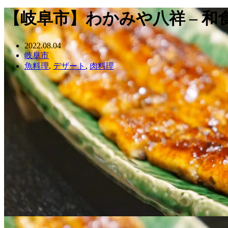
【岐阜市】わかみや八祥 – 
2022.08.04
岐阜市
魚料理
,
デザート
,
肉料理