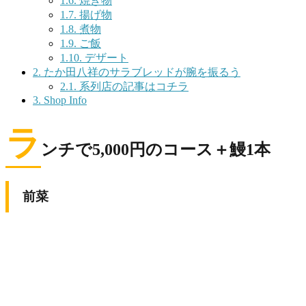
1.6.
焼き物
1.7.
揚げ物
1.8.
煮物
1.9.
ご飯
1.10.
デザート
2.
たか田八祥のサラブレッドが腕を振るう
2.1.
系列店の記事はコチラ
3.
Shop Info
ラ
ンチで5,000円のコース＋鰻1本
前菜