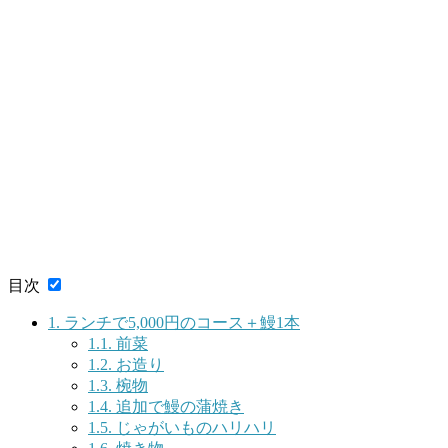
目次
1.
ランチで5,000円のコース＋鰻1本
1.1.
前菜
1.2.
お造り
1.3.
椀物
1.4.
追加で鰻の蒲焼き
1.5.
じゃがいものハリハリ