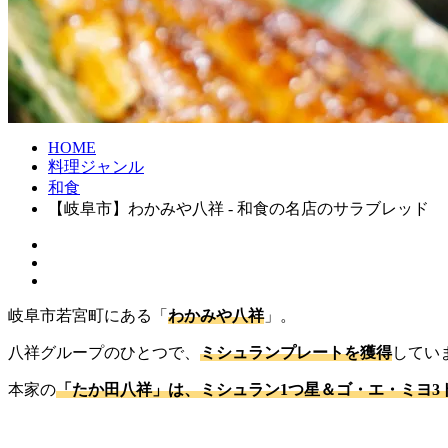
HOME
料理ジャンル
和食
【岐阜市】わかみや八祥 - 和食の名店のサラブレッド
岐阜市若宮町にある「
わかみや八祥
」。
八祥グループのひとつで、
ミシュランプレートを獲得
してい
本家の
「たか田八祥」は、ミシュラン1つ星＆ゴ・エ・ミヨ3