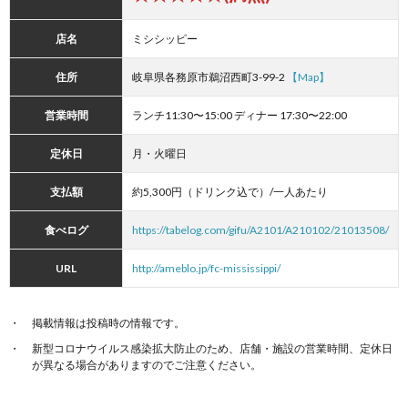
店名
ミシシッピー
住所
岐阜県各務原市鵜沼西町3-99-2
【Map】
営業時間
ランチ11:30〜15:00 ディナー 17:30〜22:00
定休日
月・火曜日
支払額
約5,300円（ドリンク込で）/一人あたり
食べログ
https://tabelog.com/gifu/A2101/A210102/21013508/
URL
http://ameblo.jp/fc-mississippi/
掲載情報は投稿時の情報です。
新型コロナウイルス感染拡大防止のため、店舗・施設の営業時間、定休日
が異なる場合がありますのでご注意ください。