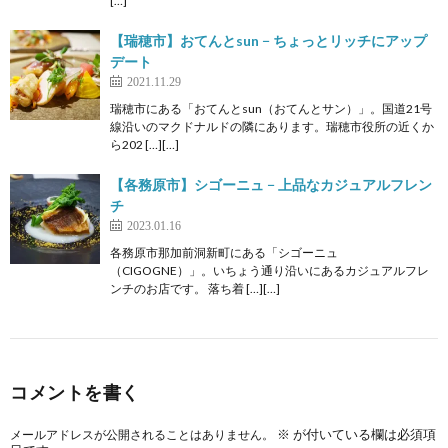
[…]
【瑞穂市】おてんとsun − ちょっとリッチにアップ
デート
2021.11.29
瑞穂市にある「おてんとsun（おてんとサン）」。国道21号
線沿いのマクドナルドの隣にあります。瑞穂市役所の近くか
ら202 […][…]
【各務原市】シゴーニュ − 上品なカジュアルフレン
チ
2023.01.16
各務原市那加前洞新町にある「シゴーニュ
（CIGOGNE）」。いちょう通り沿いにあるカジュアルフレ
ンチのお店です。 落ち着 […][…]
コメントを書く
※
が付いている欄は必須項
メールアドレスが公開されることはありません。