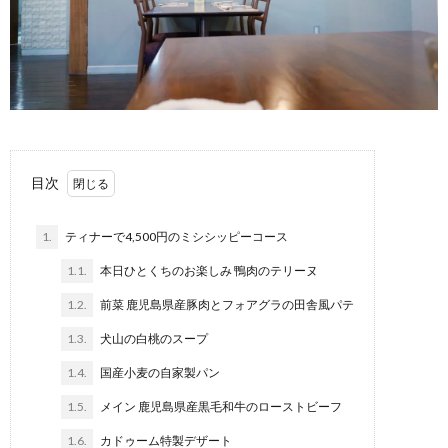
目次
1.
ティナーで4,500円のミシシッピーコース
1.1.
本日ひとくちのお楽しみ 鴨肉のテリーヌ
1.2.
前菜 鹿児島県産豚肉とフォアグラの田舎風パテ
1.3.
犬山の白桃のスープ
1.4.
国産小麦の自家製パン
1.5.
メイン 鹿児島県産黒毛和牛のローストビーフ
1.6.
カドゥーム特製デザート