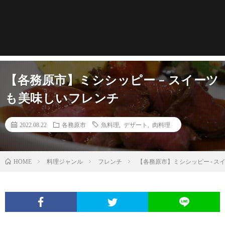
【各務原市】ミシシッピー – スイーツ
も美味しいフレンチ
2022.08.22
各務原市
魚料理
,
デザート
,
肉料理
料理ジャンル
フレンチ
【各務原市】ミシシッピー - 
HOME