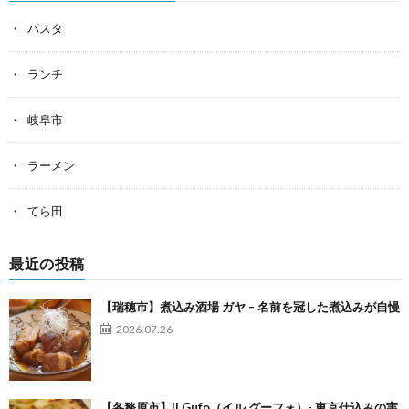
パスタ
ランチ
岐阜市
ラーメン
てら田
最近の投稿
【瑞穂市】煮込み酒場 ガヤ – 名前を冠した煮込みが自慢
2026.07.26
【各務原市】Il Gufo（イル グーフォ）- 東京仕込みの実