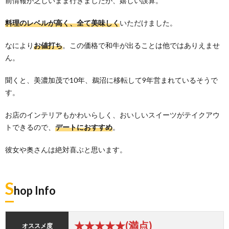
前情報が乏しいまま行きましたが、嬉しい誤算。
料理のレベルが高く、全て美味しく
いただけました。
なにより
お値打ち
。この価格で和牛が出ることは他ではありえませ
ん。
聞くと、美濃加茂で10年、鵜沼に移転して9年営まれているそうで
す。
お店のインテリアもかわいらしく、おいしいスイーツがテイクアウ
トできるので、
デートにおすすめ
。
彼女や奥さんは絶対喜ぶと思います。
S
hop Info
★★★★★(満点)
オススメ度