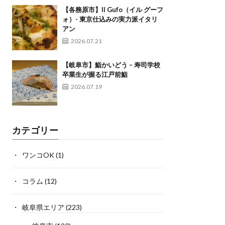
【各務原市】Il Gufo（イル グーフ
ォ）- 東京仕込みの実力派イタリ
アン
2026.07.21
【岐阜市】鮨かいどう – 寿司学校
卒業生が握る江戸前鮨
2026.07.19
カテゴリー
ワンコOK
(1)
コラム
(12)
岐阜県エリア
(223)