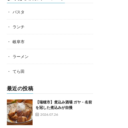
パスタ
ランチ
岐阜市
ラーメン
てら田
最近の投稿
【瑞穂市】煮込み酒場 ガヤ – 名前
を冠した煮込みが自慢
2026.07.26