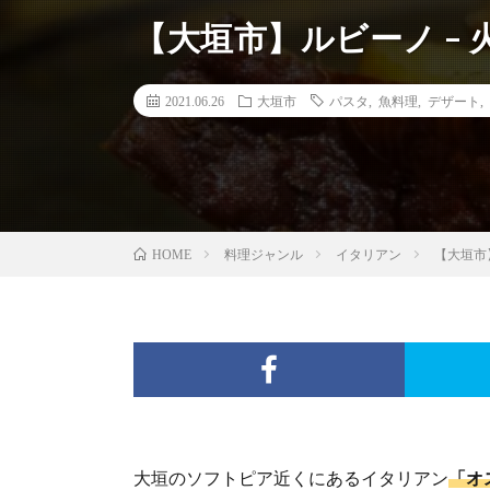
【大垣市】ルビーノ –
2021.06.26
大垣市
パスタ
,
魚料理
,
デザート
,
料理ジャンル
イタリアン
【大垣市
HOME
大垣のソフトピア近くにあるイタリアン
「オ