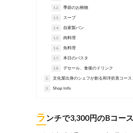
季節のお椀物
1.2.
スープ
1.3.
自家製パン
1.4.
肉料理
1.5.
魚料理
1.6.
本日のパスタ
1.7.
デセール、食後のドリンク
1.8.
文化屋出身のシェフが創る和洋折衷コース
2.
Shop Info
3.
ラ
ンチで3,300円のBコー