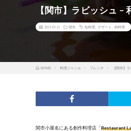
【関市】ラビッシュ –
2023.03.21
関市
魚料理
,
デザート
,
肉料理
料理ジャンル
フレンチ
【関市】ラ
HOME
関市小屋名にある創作料理店「
Restauran