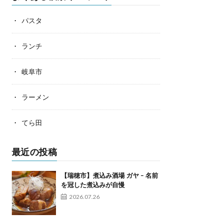
パスタ
ランチ
岐阜市
ラーメン
てら田
最近の投稿
【瑞穂市】煮込み酒場 ガヤ – 名前
を冠した煮込みが自慢
2026.07.26