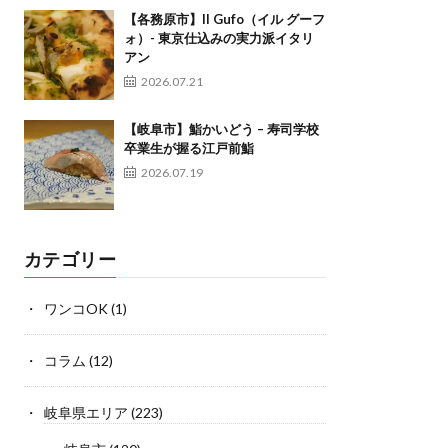
【各務原市】Il Gufo（イル グーフ
ォ）- 東京仕込みの実力派イタリ
アン
2026.07.21
【岐阜市】鮨かいどう – 寿司学校
卒業生が握る江戸前鮨
2026.07.19
カテゴリー
ワンコOK
(1)
コラム
(12)
岐阜県エリア
(223)