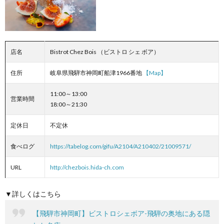
店名
Bistrot Chez Bois （ビストロ シェ ボア）
住所
岐阜県飛騨市神岡町船津1966番地
【Map】
11:00～13:00
営業時間
18:00～21:30
定休日
不定休
食べログ
https://tabelog.com/gifu/A2104/A210402/21009571/
URL
http://chezbois.hida-ch.com
▼詳しくはこちら
【飛騨市神岡町】ビストロシェボア-飛騨の奥地にある隠