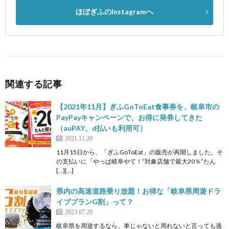
ほぼぎふのInstagramへ
関連する記事
【2021年11月】ぎふGoToEat食事券を、岐阜市の
PayPayキャンペーンで、お得に発券してきた
（auPAY、d払いも利用可）
2021.11.20
11月15日から、「ぎふGoToEat」の販売が再開しました。そ
の支払いに「やっぱ岐阜やて！”対象店舗で最大20％”たん
[…][…]
県内の高速道路乗り放題！お得な「岐阜県周遊ドラ
イブプランG割」って？
2023.07.29
岐阜県を周遊するなら、車じゃないと周れないと言っても過