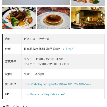
店名
ビストロ・セザール
住所
岐阜県各務原市那加門前町2-37
【Map】
ランチ 11:30～15:00 L.O.13:30
営業時間
ディナー 17:30～22:00 L.O.21:00
定休日
火曜日・不定休
食べログ
https://tabelog.com/gifu/A2101/A210102/21007545/
URL
http://forchetta.blog16.fc2.com/
▼詳しくはこちら