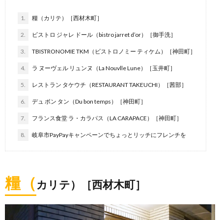
1.
糧（カリテ）［西材木町］
2.
ビストロ ジャレ ドール（bistro jarret d’or）［御手洗］
3.
TBISTRONOMIE TKM（ビストロノミー ティケム）［神田町］
4.
ラ ヌーヴェル リュンヌ（La Nouvlle Lune）［玉井町］
5.
レストラン タケウチ（RESTAURANT TAKEUCHI）［茜部］
6.
デュ ボン タン（Du bon temps）［神田町］
7.
フランス食堂 ラ・カラパス（LA CARAPACE）［神田町］
8.
岐阜市PayPayキャンペーンでちょっとリッチにフレンチを
糧（
カリテ）［西材木町］